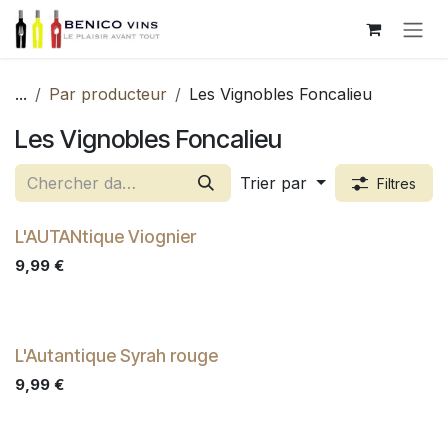
Se rendre au contenu
...
Par producteur
Les Vignobles Foncalieu
Les Vignobles Foncalieu
Trier par
Filtres
L'AUTANtique Viognier
9,99
€
L'Autantique Syrah rouge
9,99
€