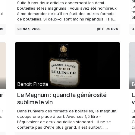
p
Suite à nos deux articles concernant les demi-
j
bouteilles et les magnums , vous avez été nombreux
t
ui
à me demander ce qu'il en était des autres formats
pl
de bouteilles. Si ceux-ci sont moins répandus, ils s...
09
28 déc. 2025
1
624
3
Benoit Pirotte
B
ur
Le Magnum : quand la générosité
L
sublime le vin
v
 !
Dans l'univers des formats de bouteilles, le magnum
L
s
occupe une place à part. Avec ses 1,5 litre –
a
l'équivalent de deux bouteilles standard – il ne se
C
contente pas d'être plus grand, il est surtout... ...
c