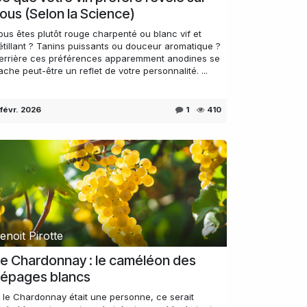
ous (Selon la Science)
ous êtes plutôt rouge charpenté ou blanc vif et
étillant ? Tanins puissants ou douceur aromatique ?
errière ces préférences apparemment anodines se
ache peut-être un reflet de votre personnalité. ...
 févr. 2026
1
410
enoit Pirotte
e Chardonnay : le caméléon des
épages blancs
i le Chardonnay était une personne, ce serait