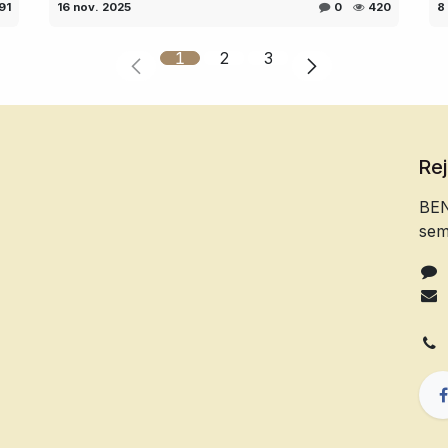
91
16 nov. 2025
0
420
8
1
2
3
Re
BEN
sem