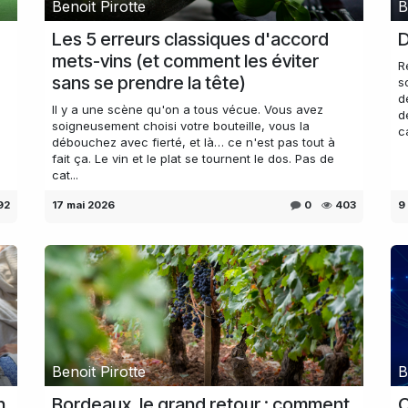
Benoit Pirotte
B
Les 5 erreurs classiques d'accord
D
mets-vins (et comment les éviter
R
sans se prendre la tête)
s
d
Il y a une scène qu'on a tous vécue. Vous avez
d
s
soigneusement choisi votre bouteille, vous la
c
débouchez avec fierté, et là… ce n'est pas tout à
fait ça. Le vin et le plat se tournent le dos. Pas de
cat...
92
17 mai 2026
0
403
9
Benoit Pirotte
B
n
Bordeaux, le grand retour : comment
C