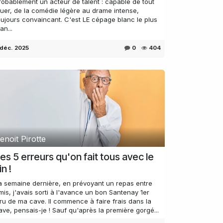
robablement un acteur de talent : capable de tout
ouer, de la comédie légère au drame intense,
oujours convaincant. C'est LE cépage blanc le plus
an...
 déc. 2025
0
404
enoit Pirotte
es 5 erreurs qu'on fait tous avec le
in !
a semaine dernière, en prévoyant un repas entre
mis, j'avais sorti à l'avance un bon Santenay 1er
ru de ma cave. Il commence à faire frais dans la
ave, pensais-je ! Sauf qu'après la première gorgé...