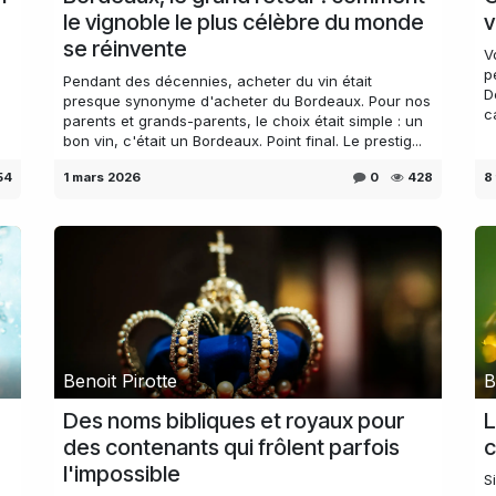
le vignoble le plus célèbre du monde
v
se réinvente
V
p
Pendant des décennies, acheter du vin était
D
presque synonyme d'acheter du Bordeaux. Pour nos
c
parents et grands-parents, le choix était simple : un
bon vin, c'était un Bordeaux. Point final. Le prestig...
54
1 mars 2026
0
428
8
Benoit Pirotte
B
Des noms bibliques et royaux pour
L
des contenants qui frôlent parfois
c
l'impossible
S