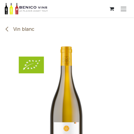
Se rendre au contenu
Vin blanc