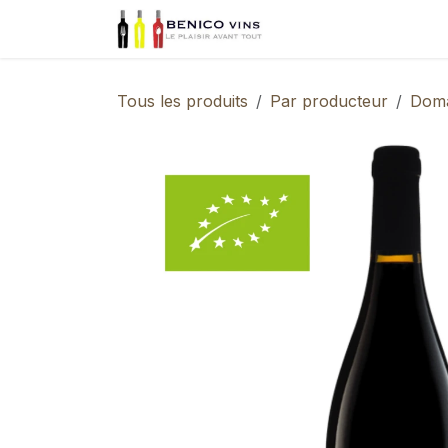
Se rendre au contenu
Page d'accueil
Nos
Tous les produits
Par producteur
Doma