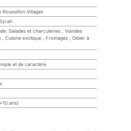
 Roussillon Villages
Syrah
nde
:
Salades et charcuteries
,
Viandes
s
,
Cuisine exotique
,
Fromages
,
Gibier à
mple et de caractère
e
+10 ans)