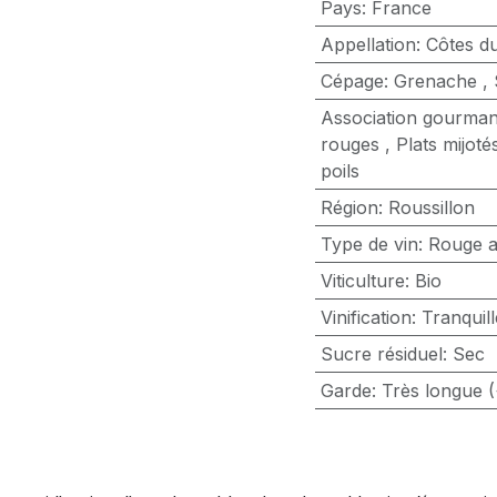
Pays
:
France
Appellation
:
Côtes du
Cépage
:
Grenache
,
Association gourma
rouges
,
Plats mijoté
poils
Région
:
Roussillon
Type de vin
:
Rouge a
Viticulture
:
Bio
Vinification
:
Tranquill
Sucre résiduel
:
Sec
Garde
:
Très longue (