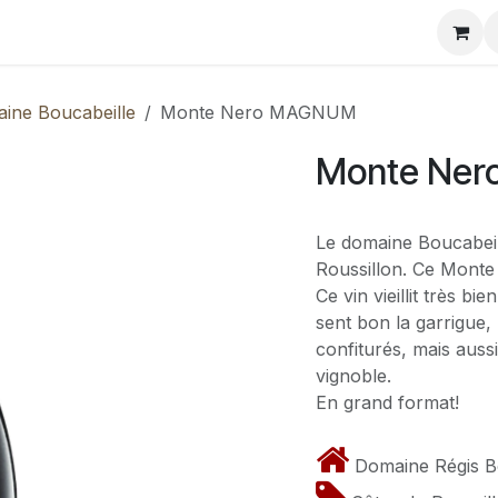
 vins
Les échos de Benico
Mais aussi...
Contactez-
ine Boucabeille
Monte Nero MAGNUM
Monte Ne
Le domaine Boucabeil
Roussillon. Ce Monte 
Ce vin vieillit très bi
sent bon la garrigue, 
confiturés, mais aus
vignoble.
En grand format!
Domaine Régis B