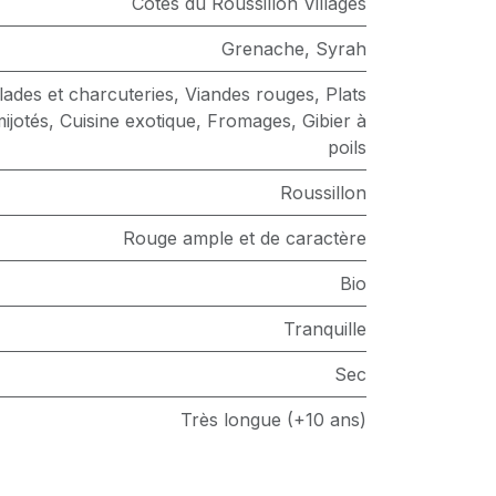
Côtes du Roussillon Villages
Grenache
,
Syrah
lades et charcuteries
,
Viandes rouges
,
Plats
ijotés
,
Cuisine exotique
,
Fromages
,
Gibier à
poils
Roussillon
Rouge ample et de caractère
Bio
Tranquille
Sec
Très longue (+10 ans)