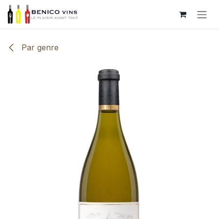
Se rendre au contenu
Par genre