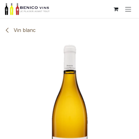
Se rendre au contenu
Vin blanc