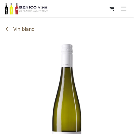
Se rendre au contenu
Vin blanc