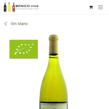
Se rendre au contenu
Vin blanc